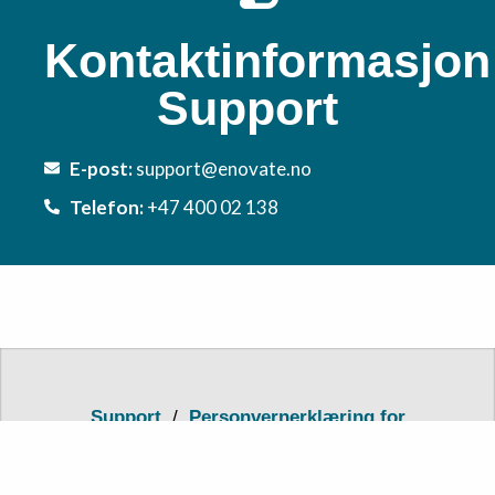
Kontaktinformasjon
Support
E-post:
support@enovate.no
Telefon:
+47 400 02 138
Support
/
Personvernerklæring for
jegerprøven
/
Tilgjengelighetserklæring
for jegerproveeksamen.no